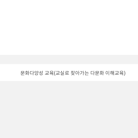
문화다양성 교육(교실로 찾아가는 다문화 이해교육)
 영등포구 도신로 40 (대림동 604-30) , 07379
개
ax. +82-2-2229-4999 /
Email. hotline@sfrc.seoul.kr
 Metropolitan Government. All Rights Reserved.